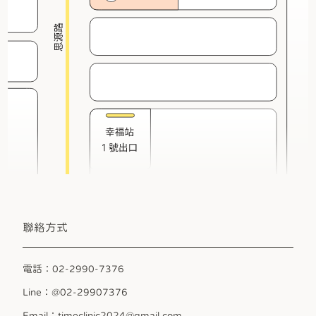
聯絡方式
電話：02-2990-7376
Line：@02-29907376
Email：timeclinic2024@gmail.com