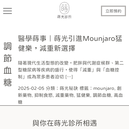
立即預約
醫學蒔事｜蒔光引進Mounjaro猛
調
健樂，減重新選擇
節
隨著現代生活型態的改變，肥胖與代謝症候群、第二
血
型糖尿病等疾病的盛行，使得「減重」與「血糖控
制」成為眾多患者迫切 […]
糖
2025-02-05
分類：
蒔光秘訣
標籤：
mounjaro
,
創
新藥物
,
抑制食慾
,
減重藥物
,
猛健樂
,
調節血糖
,
高血
糖
與你在蒔光診所相遇